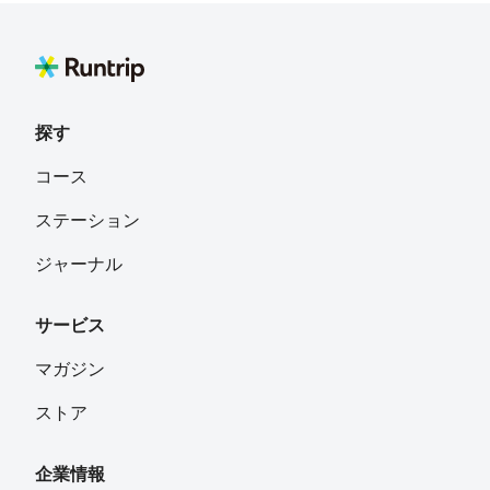
soy5502
フォロー
探す
yu
フォロー
コース
ステーション
當山 寛
フォロー
ジャーナル
サービス
みなこっこ
フォロー
北海道
マガジン
ストア
おかよ
フォロー
北海道
企業情報