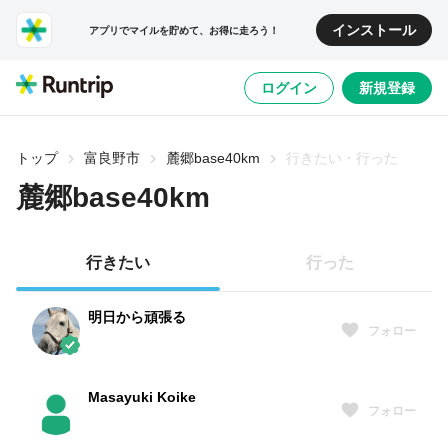
インストール
アプリでマイルを貯めて、お得に走ろう！
ログイン
新規登録
トップ
富良野市
麓郷base40km
行きたい・行った
麓郷base40km
行きたい
行った
明日から頑張る
フォロー
Masayuki Koike
フォロー