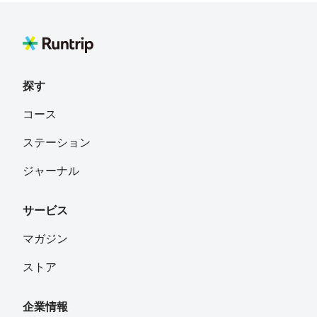
札幌市
ゆう
フォロー
旭川市
探す
ryuji -boon
フォロー
コース
神奈川県
ステーション
ayuyu
フォロー
ジャーナル
札幌市
サービス
megu🐾
フォロー
大阪府
マガジン
ストア
ひょっとこ
フォロー
十勝の小さな町
企業情報