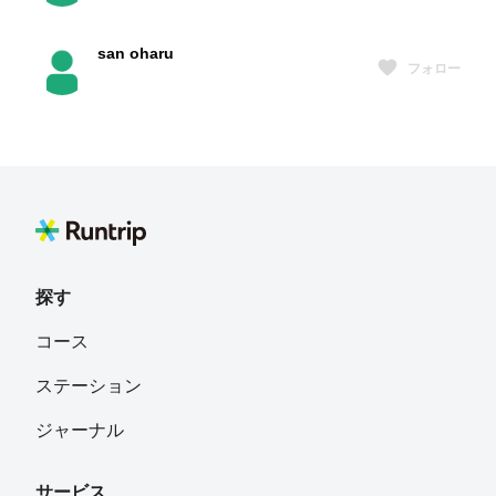
san oharu
フォロー
多分goodfather
フォロー
兵庫県
高田 一
フォロー
探す
佐々木 恵梨
フォロー
コース
ステーション
芦田雅晴
フォロー
ジャーナル
サービス