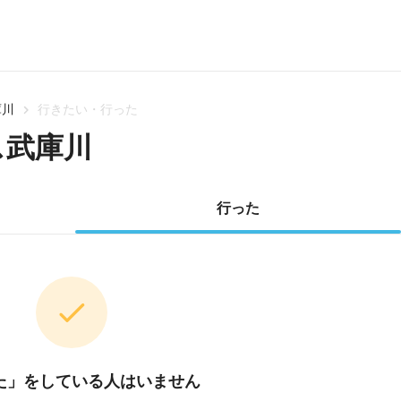
庫川
行きたい・行った
ス武庫川
行った
た」をしている人はいません