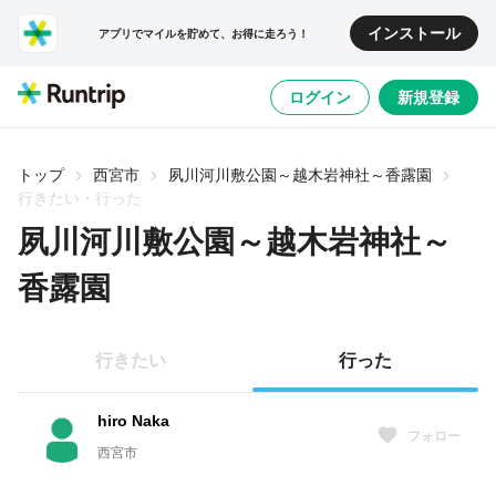
インストール
アプリでマイルを貯めて、お得に走ろう！
ログイン
新規登録
トップ
西宮市
夙川河川敷公園～越木岩神社～香露園
行きたい・行った
夙川河川敷公園～越木岩神社～
香露園
行きたい
行った
hiro Naka
フォロー
西宮市