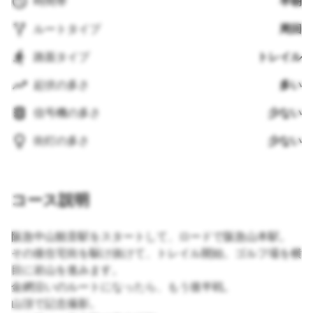
時間帯
早朝
ルートタイプ
周回
路面タイプ
トレイル
起伏の多さ
多い
信号機の多さ
少ない
街灯の多さ
少ない
コース説明
阪急中山観音駅をスタートして、ロードで阪急山本駅。
その後住宅街を駆け抜けて、トレイル開始。ゴルフ場を横
目に岩山を進みます。
金網沿いのルートになったら、もう後半戦。
山頂で記念撮影。