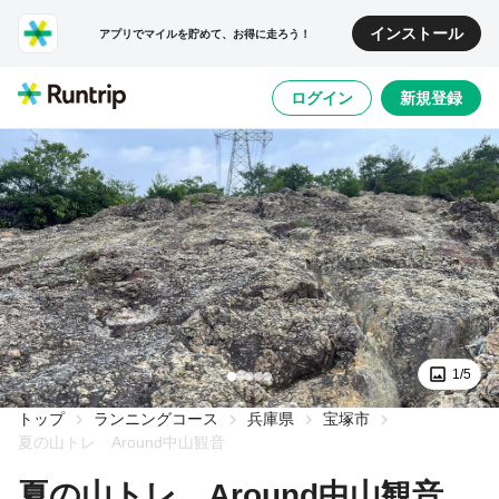
インストール
アプリでマイルを貯めて、お得に走ろう！
ログイン
新規登録
1/5
トップ
ランニングコース
兵庫県
宝塚市
夏の山トレ Around中山観音
夏の山トレ Around中山観音