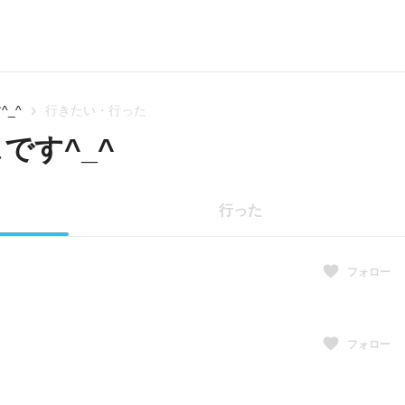
_^
行きたい・行った
です^_^
行った
フォロー
フォロー