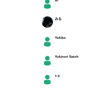
みる
Yukiko
Yukinori Satoh
s p
kanayan(かなやん）
神戸市裏六甲