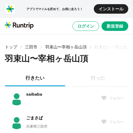
インストール
アプリでマイルを貯めて、お得に走ろう！
ログイン
新規登録
トップ
三田市
羽束山〜宰相ヶ岳山頂
行きたい・行った
羽束山〜宰相ヶ岳山頂
行きたい
行った
saibaba
フォロー
ごまさば
フォロー
兵庫県三田市