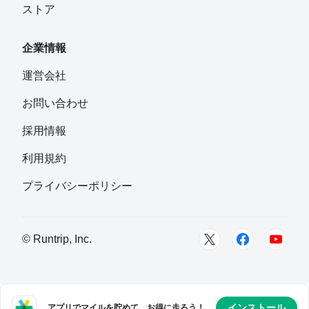
ストア
K.Fuku
フォロー
企業情報
ゆういち
運営会社
フォロー
兵庫県三田市
お問い合わせ
宮城 裕至
採用情報
フォロー
利用規約
Tsuchikeeen
プライバシーポリシー
フォロー
神戸市
pumpinger
© Runtrip, Inc.
フォロー
渡邊直樹
フォロー
インストール
アプリでマイルを貯めて、お得に走ろう！