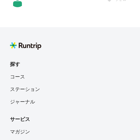
たか
フォロー
門間祐二
フォロー
探す
kyoshi
フォロー
コース
ステーション
天然 パーマ
フォロー
ジャーナル
神戸市
サービス
H.T
フォロー
マガジン