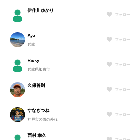
伊作川ゆかり
フォロー
Aya
フォロー
兵庫
Ricky
フォロー
兵庫県加東市
久保善則
フォロー
すなぎつね
フォロー
神戸市の西の外れ
西村 幸久
フォロー