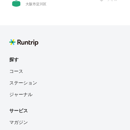
大阪市淀川区
それゆけ！やまお
フォロー
兵庫県
奥山雅史
フォロー
さいたま市北区
探す
inosisibeyan
フォロー
コース
愛知県豊田市梅坪
ステーション
敬太郎
フォロー
ジャーナル
岩手県
サービス
マガジン