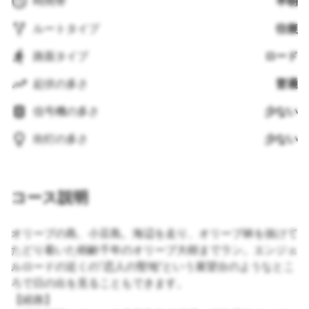
時間帯
早朝
ルートタイプ
往復
路面タイプ
ロード
起伏の多さ
普通
信号機の多さ
少ない
街灯の多さ
少ない
コース説明
オリーブの島、小豆島。海辺を走り、オリーブ林を抜けて
たどり着いた樹齢千年のオリーブ大樹までラン。エンジェ
ルロードの近くの"恋人の聖地“という展望台のようなとこ
ろで日の出を見ることもできます。
【経路】