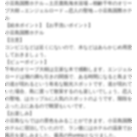
小豆島国際ホテル→土庄鹿島海水浴場→樹齢千年のオリー
ブ大樹→エンジェルロード→恋人の聖地→小豆島国際ホテ
ル
【給水ポイント】【お手洗いポイント】
小豆島国際ホテル
【注意】
コンビニなどは近くにないので、水などはあらかじめ用意
しておきましょう。
【ビューポイント】
千年のオリーブ大樹は立派な木で感動します。エンジェル
ロードは潮の満ち引きの関係で、ある時間になると島まで
の道が現れるという有名な観光スポットです。道が現れて
いた場合、島に渡って散策するのも楽しいでしょう。恋人
の聖地、はカップルに人気のスポットのようです。階段を
上った上にあるので眺望もいいです。
【お楽しみ】
小豆島ならではの景色をみることができます。小豆島国際
ホテルに宿泊していたので、ラン後にはホテルの温泉でお
風呂を楽しみました。最高のRuntripとなりました。