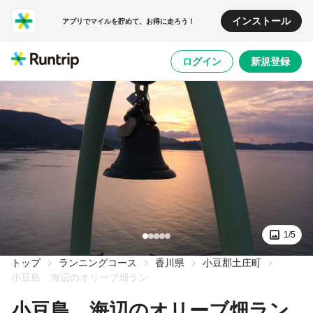
インストール
アプリでマイルを貯めて、お得に走ろう！
ログイン
新規登録
1/5
トップ
ランニングコース
香川県
小豆郡土庄町
小豆島 海辺のオリーブ畑ラン
小豆島 海辺のオリーブ畑ラン