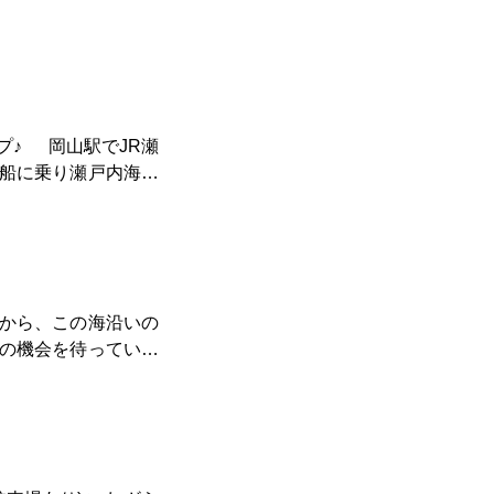
JR瀬
船に乗り瀬戸内海の
真に載せたの以上の
は
から、この海沿いの
た直島方面です。
の機会を待っていま
ェアを持って行き、
も絶景、鬼ヶ崎でパ
茶囲夢さんで絶景モ