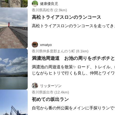
もしれません😅 湯YOUパーク しおはまの湯 四国健康村 さんの近
健康優良児
くにうたず臨海公園があり、準備運動が可能です。 コー
香川県高松市 (2.9km)
たず公園→丸亀城→中村うどん→しおはまの湯 で
高松トライアスロンのランコース
夜ライトアップされてるので、そのタイミ
高松トライアスロンのランコースを走ってき
も⁉︎しかし、街灯が少ないところもあるの
天守まで登るのにかなり坂道でしたので、
も⁉︎ うどんを食べ走るマラニックならぬウドニックもいいです
xmatyo
ね！！！！
香川県仲多度郡まんのう町 (8.1km)
満濃池周遊道 お池の周りをボチボチと
満濃池の周遊道を散策✨ ロード、トレイル、n
じながらヒトリで行くも良し、仲間とワイワ
い８㌔🎶です👍 コースは、、、 満濃池森林公園駐車場からのス
タート‼️ 途中、分岐点ありますが看板立っ
リッターソン
すいです。 森の中に入れば涼しげで、走り
香川県坂出市 (12.4km)
雨のあとは滑りやすくなっているところもあ
初めての坂出ラン
かと。 森の中では、ヘビ🐍がいることも
自宅から番の州公園をメインに手探りランで
走って汗かいたあとは、近くの“塩入温泉”