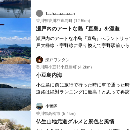
も。。。
Tachaaaaaaaan
香川県香川郡直島町 (12.5km)
瀬戸内のアートな島『直島』を漫遊
瀬戸内のアートな小島『直島』へラントリップ♪ 岡山駅で
戸大橋線・宇野線に乗り換えて宇野駅前から
直島に降り立ちます。 ここは草間彌生さんのカボチャで有名なア
ートの島。 地中海美術館やベネッセハウススタジアムなど有
瀬戸ワンタン
料の施設もありますのでそちらも含めれば写
香川県小豆郡小豆島町 (4.2km)
アート作品に会えます。 また、宇野駅周辺にもいくつかオブジェ
小豆島内海
がありますのでそちらもお楽しみください。 ※トップ写真
小豆島に前に旅行で行った時に車で通った時
宇野駅の裏の山にある『天空の鳥居』から見
道路は絶対ランニングに最高！と思って再訪
した。ついにそのチャンスが来て、ランのウ
首尾よく早朝ランへ。天候にも恵まれ山も海
小鷺隊
ノラマも撮影。ランニング後は道中の喫茶店
香川県高松市 (5.4km)
ーニング。素晴らしい旅になりました。
仏生山地元道グルメと景色と風情