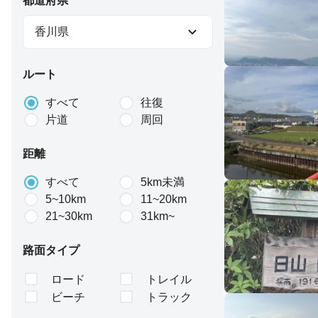
都道府県
香川県
ルート
すべて
往復
片道
周回
距離
すべて
5km未満
5~10km
11~20km
21~30km
31km~
路面タイプ
ロード
トレイル
ビーチ
トラック