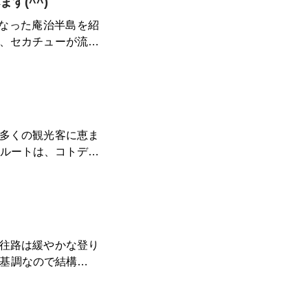
す(^^)
時間で往復できますの
打ちすると3倍のご
となった庵治半島を紹
に間に合います。 走
、セカチューが流行
鬼無駅」が目に飛び
給ポイントにも困り
大丈夫🙆‍♂️ この
〜っと並ぶ街並みに
綺麗です。 コト
説を見る事が出来ま
ら颯爽と駆け抜ける
北に向かって走りま
━━━━━
見えてきます。ハー
〜。この辺りにはコ
ぶっかけ」を目指し
さらに進む
多くの観光客に恵ま
ケルの尊の子、景行
るルートは、コトデン
思います。正面には、
びあなどたけひめ）
点に周回できます。
見えてきます。ここを
う）が祀られている
テン屋島を一周する
望も芽生えます。いつ
までくる
ちょうど中間地点に
石探しは庵治へ是非
大師が建設に携わっ
す。 個人的に
飛び込んできます。
是非、御堪能くださ
見えてきます。 四国
(レジャーは大西に
往路は緩やかな登り
屋島北嶺(遊鶴亭)に
オートキャンプ場が
り基調なので結構スピ
回するマラソンルー
ートキャンプ場)から
ろそろ右手に讃岐富
えすることも可能で
りから数キロ毎に自