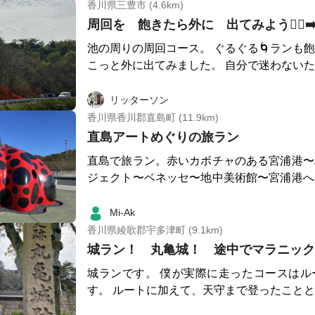
香川県三豊市 (4.6km)
周回を 飽きたら外に 出てみよう🏃‍♂️‍➡
池の周りの周回コース。 ぐるぐる🌀ランも
こっと外に出てみました。 自分で迷わないためにも…(笑) pic.1か
らスタート▶️ 駐車場🅿️を左に出ます…pic.
パーク⚽️”が見えてきます…pic.3 看板出てきたら
リッターソン
はUターン↩️する感じで、坂を道なりに登って行
香川県香川郡直島町 (11.9km)
の坂を登りたい気持ちをグッと抑えて、まっ
直島アートめぐりの旅ラン
してもっていう時はしょうがないですが、坂道
直島で旅ラン。赤いカボチャのある宮浦港〜
追加で…pic.6 少し走ったら、３㌔周回コース
ジェクト〜ベネッセ〜地中美術館〜宮浦港へ
7 ９月下旬頃は、曼珠沙華キレイに咲いてます…
所々でアート作品の写真を撮って立ち止まっ
コースに戻って、お疲れ様でした♪…pic.10
ったり来たりもあって13kmくらい。地中
Mi-Ak
予約制なので、ランニングコース下見も兼ね
香川県綾歌郡宇多津町 (9.1km)
ってきました。木々に囲まれたアップダウン
城ラン！ 丸亀城！ 途中でマラニックも
の音、夕日とアートに囲まれるというロケー
城ランです。 僕が実際に走ったコースはル
ったです。ラン後は宿泊先近くのアイラブ湯
す。 ルートに加えて、天守まで登ったこと
湯に行きました！
した。 天守までは坂がきついので、ランド