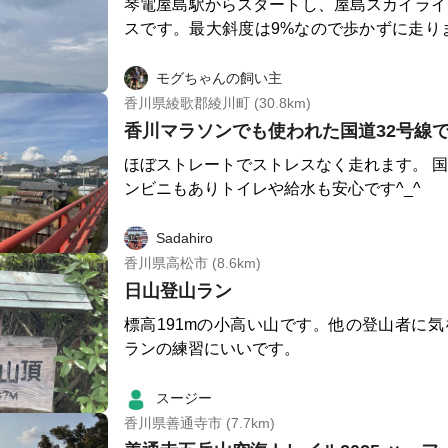
琴電屋島駅からスタートし、屋島スカイライ
スです。最大斜度は9%なので歩かずに走りましょう
イラインの終着点からさらに北へと進み、四
屋島寺にも立ち寄りながら緩やかなアップダ
モグちゃんの飼い主
絶景ポイントの遊鶴亭に着きます。 遊鶴亭を折り返して駅まで戻
香川県綾歌郡綾川町 (30.8km)
ると13.5kmのほどよいコース、シリアスな
香川マラソンでも使われた国道32号線
できます。 ずっと景色がいいので、気持ちよく走れるおすすめコ
ほぼストレートでストレスなく走れます。 
ースです。私が走った日は雨でしたが、幻想
ンビニもありトイレや給水も安心です^_^
した。
Sadahiro
香川県高松市 (8.6km)
日山登山ラン
標高191mの小高い山です。他の登山者に
ランの練習にいいです。
スージー
香川県善通寺市 (7.7km)