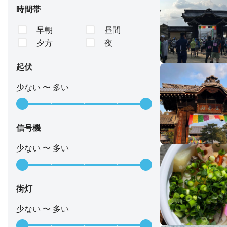
時間帯
早朝
昼間
夕方
夜
起伏
少ない 〜 多い
信号機
少ない 〜 多い
街灯
少ない 〜 多い