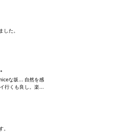
スは、う
した。 お城は
グで行くのも良いか
ました。
でお気をつけてくださ
トレランには良いか
。
iceな坂… 自然を感
イ行くも良し。楽し
ているので、わかりや
やすいです。 ただ、
るので、注意が必要
…。頭上も注意です。
す。
で整えるのもアリか