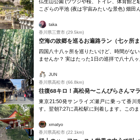
仏生山公園 (ツツジや桜、トイレ、体育館と駐車場あ
こざらの平池 (夜は宇宙みたいな景色) 畑田んぼ道 (といっても整
備されているので歩きやすく心地いい) みんなの病院 (踏切を抜け
ると一気に新しい道) 公園 (ツツジが綺麗ぶら下がりやブランコと
taka
かもある)トイレもある 駅前通り (ワッフルのニジカやビッツバー
香川県三豊市 (29.5km)
ガー、くさかのお肉やチキンカツ、大山の
空海の故郷を巡るお遍路ラン（七ヶ所ま
ン、宮武製麺所のおうどん、その他にもグル
四国八十八ヶ所を巡りたいけど、時間がない
薬局のもりやさんでは時々クチコミだけの占
ませんか？ 実はたった1日の巡拝で八十八ヶ所まいりに準ずるご
れる) 門前町 (和菓子のアオイ堂、のみもの屋、仏生山プリン、ジ
利益を得る方法があります。 それが「七ヶ所まいり」です。 七
ビエ料理の居酒屋ぼちぼち、天満屋サンド、
ヶ所まいりは江戸時代から行われている礼拝
JUN
崎屋のソース、フレンチグラッド) ちきり神社 (階段で足が鍛え上
にある7ヶ寺を巡拝します。 お寺にはそれぞれご本尊とは別に
香川県高松市 (66.8km)
げられる) 仏生山小学校 (ちょっと子供の頃を思い出す) 法然寺 (横
「七福神なで仏」が祀られており、7つの福
往復68キロ！高松発〜こんぴらさんマ
道には紫陽花、建築美をたのしめる時代劇
きます。専用のご朱印帳もありますよ。 歩くと丸1日かかります
間) 季節や時間帯により 色んな景色やグルメが楽しめます♪ ラン
東京21:50発サンライズ瀬戸に乗って香
が、走るなら半日！ このコースは七ヶ所まいりの7ヶ寺に、空海
ニングの後に 仏生山温泉もオススメです♪
す。翌朝7:27に高松駅に到着します。この
にゆかりのあるお寺3ヶ寺を加えた、合計10
しまえば1時間後には「こんぴらさん」に
の駅も経由します。 周回コースですのでご自身に合った地点から
が、今回は高松駅で下車して、直ぐにランニ
xmatyo
スタートできますが、一番のオススメは「道
て、荷物をロッカーにin。早速走り出しましょう。 目的
香川県高松市 (22.1km)
みの」からのスタート。天然温泉「大師の湯
んぴらさん」金刀比羅宮奥社まで行きましょう！ 往復6