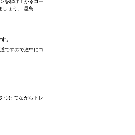
ンを駆け上がるコー
。 屋島スカ
国霊場第84番札所の
ウンを走り抜けると
方は2往復して鍛錬が
です。
国道ですので途中にコ
的な景色を楽しめま
気をつけてながらトレ