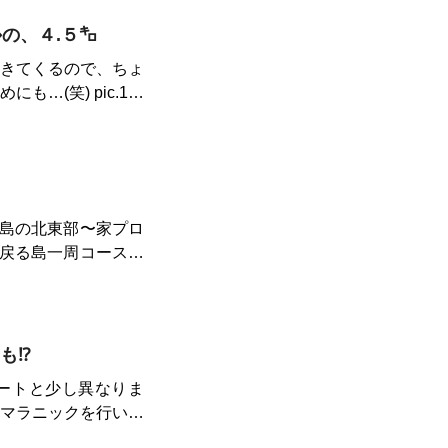
️の、４.５㌔
飽きてくるので、ちょ
2 左手に“宝山湖ボール
左へ👈…pic.4 次
きます…pic.5 左
すぐ進みます。どう
ダッシュ💨✖️５本
島の北東部〜家プロ
に合流します…pic.
戻る島一周コース。
pic.8&9 その後
たり、道に迷って行
美術館の中に入るのは
て走る前にバスで行
の道や、海沿いの波
⁉︎
ションは気持ちよか
ートと少し異なりま
というユニークな銭
とマラニックを行いま
別で行っても良いのか