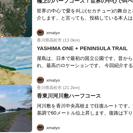
極上のハーフコース！世界の中心で叫べま
後の疲れた体を癒せます。 コースは逆回りしても良いです。逆回
りますので、1キロ7分で走り抜けば、10
りはお遍路では「逆打ち」と呼び、閏年に逆
世界の中心で愛を叫ぶ(セカチュー)の舞台
で、高松21:26発東京行きのサンライズ瀬戸
利益があると信じられています。 コースはやや難解ですが、お遍
介します。と言っても、投稿している本人は
り出して7キロ位の所に「桃太郎神社」や「
路さん用の道標がサポートしてくれます。補
ってた頃の記憶がありません。そんなあなたでも
込んできます。また、高級そうな盆栽がズラ
ません。 ご朱印を集めたり讃岐うどんを食べたりしながらゆるラ
ルートを走れば、叫びたくなるくらい、めっちゃ
xmatyo
気づくでしょう！岡山だけじゃない桃太郎伝
ンで行くのも良し、瀬戸内の空気を感じなが
デン六万寺駅からスタートして目の前の道を
香川県高松市 (13.0km)
す。 さらに5キロ進むと80番札所の国分寺が見えて来ます。凄く
のも良し、素晴らしい体験があなたを待っています。 
す。すぐに右手に八栗ケーブルと八栗山⛰が
YASHIMA ONE + PENINSULA TRAIL
素敵なお寺なので是非お立ち寄りくださいね
━━━━━━ コース詳細（全29.5km） ━━━━━━━━━━━
フランニング終了後には、山田屋うどんで「
ンビニや薬局があるので休憩しても良いでしょう。 
スタート「道の駅ふれあいパークみの」 ↓ 約0.8km（54
屋島は、日本で最初の国立公園です。昔から
ても良いでしょう！ 走り初めの2キロは、右側に八栗(85番札
と、綾川水系の北条池や讃留霊王(ヤマトタ
0段の石段ラン） ↓ 第71番札所「弥谷寺」 ↓ 約3.8k
れ、最高のロケーションです。 今回紹介す
所)、左側に屋島(84番札所)が見えていると
天皇の息子ヤマトタケルと吉備穴戸武姫（き
m（竹林トレイルラン） ↓ 第72番札所「曼荼羅寺」 ↓
屋島駅からほど近いレグザムフィールドを起
高級墓石で有名な庵治石の石切場🪨🪨🪨が
との間の第五王子の建貝児王（たけかいこお
約0.4km（坂道ダッシュ） ↓ 第73番札所「出釈迦寺」
走った軌跡を見るとクルッとテーブルマウン
xmatyo
走ってると、菩提寺の墓石🪦に錦を飾る野
墓石を見る事が出来ます。探してみてくださいね。 ここ
↓ 約2.8km（瀬戸大橋も見える！） ↓ 第74番札所「甲山
コースとなってます。このコースの特徴は、
香川県高松市 (21.2km)
かは、「良い家」「良い車」「良い墓石」墓
と、山岳信仰の起源とされる中寺廃寺、弘法
寺」 ↓ 約2.0km（仙遊寺経由） ↓ 第75番札所「善通
屋島の先端(長崎の鼻)に向かうルートを有する点で
香東川河川敷ハーフコース
どうぞ〜 墓石の見学が終わった頃、左側に「あじ温泉♨️」、右側
た「まんのう池」などの情報がバンバン眼に
寺」 ↓ 約4.0km（石畳を駆け抜ける） ↓ 第76番札所
は極上のトレイルルートだと思ってます。
に森繁久彌さんの別邸があったという兜島が
この辺りを訪問する際には、レオマワールド
河川敷を香川中央高校まで往復ルートです。
「金倉寺」 ↓ 約4.8km（JR多度津駅経由） ↓ 第77番
い。長崎の鼻から本線に合流するあたりは、
最北端の竹居観音岬を通過する頃、右手には
任せろ)に宿泊される事をお勧めします。 まんのう湖に行くのを
基調で60メートル位上昇します。復路は下
札所「道隆寺」 ↓ 約10.9km（仏母院、海岸寺経由）
登坂できる登山口への分岐点があります。周
見えてきます。温泉に宿泊して、宿泊場(オ
我慢したら、いよいよ土器川を渡ります。そ
ード出せます。
↓ ゴール「道の駅ふれあいパークみの」 札所7ヶ寺を巡るだけ
トに戻らずに、トレイルコースへルート替
半島一周しても良いかもしれません。この辺
士、前方に象頭山が見えるでしょう。 土器川を超えるともうそこ
xmatyo
なら片道約18kmです。 ▼こんな人にオススメ ・お遍路、寺社巡
す。
販機が点在します。 しばらくアップダウンの続く丘を走り、起伏