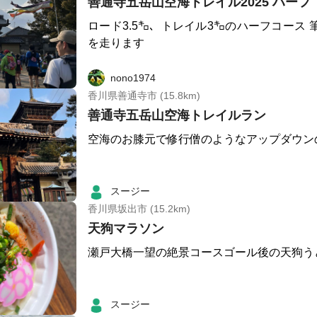
善通寺五岳山空海トレイル2025 ハーフ
ロード3.5㌔、トレイル3㌔のハーフコース 
を走ります
nono1974
香川県善通寺市 (15.8km)
善通寺五岳山空海トレイルラン
空海のお膝元で修行僧のようなアップダウン
スージー
香川県坂出市 (15.2km)
天狗マラソン
瀬戸大橋一望の絶景コースゴール後の天狗う
スージー