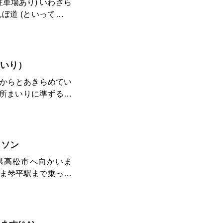
り) いわざら
お刺身にアリスのパ
いり）
メが盛りだくさん、
からとあきらめてい
いイベントも開催さ
お菓子やひぐち、神
方法で、空海の故郷
運を授かることもで
ラソン
の中に来たような空
川県高松市へ向かいま
まま琴平駅まで乗って
ヶ寺を巡ります。JR
行けてしまいますが
ングウェアに着替え
の駅ふれあいパーク
地は「こ
」があるのでゴール
8キロあ