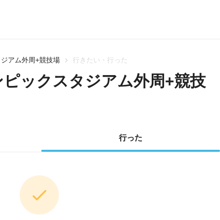
ジアム外周+競技場
行きたい・行った
ンピックスタジアム外周+競技
行った