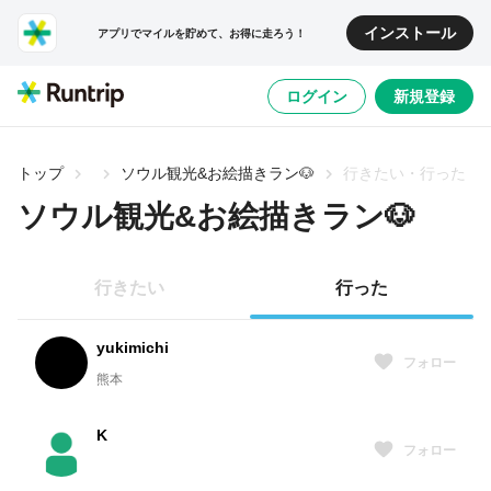
インストール
アプリでマイルを貯めて、お得に走ろう！
ログイン
新規登録
トップ
ソウル観光&お絵描きラン🐶
行きたい・行った
ソウル観光&お絵描きラン🐶
行きたい
行った
yukimichi
フォロー
熊本
K
フォロー