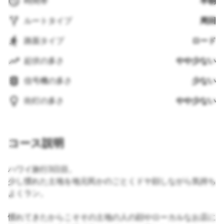
時間帯
早朝
ルートタイプ
周回
路面タイプ
ロード
起伏の多さ
やや少ない
信号機の多さ
少ない
街灯の多さ
やや少ない
コース説明
ハワイ旅行3日目。
少し慣れた土地を地元民かのごとくドヤ顔しながら気持ち
よくラン。
慣れてきたからこそその土地の人の顔やローカルなお店に