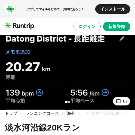
インストール
アプリでマイルを貯めて、お得に走ろう！
ログイン
新規登録
1/2
トップ
ランニングコース
海外
淡水河沿線20Kラン
淡水河沿線20Kラン