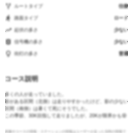
ルートタイプ
往復
路面タイプ
ロード
起伏の多さ
少ない
信号機の多さ
少ない
街灯の多さ
普通
コース説明
多くの人が走っていました。
影がある区間（北側）は走りやすかったけど、影の少ない
区間（南側）は暑くて死にそうでした。
この季節、30K目指して走りましたが、20Kが限界かも😵
画像やコースの情報・ステーションの情報はユーザーが走った当時の情報で