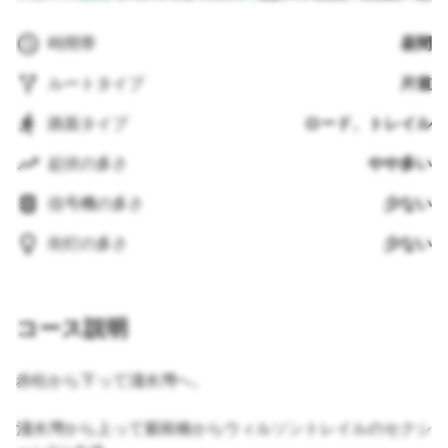
時間帯
昼間
ルートタイプ
片道
路面タイプ
ロード、トレイル
起伏の多さ
やや多い
信号機の多さ
少ない
街灯の多さ
少ない
コース説明
赤柱から下って淺水灣へ。
淺水灣から上って紫崗橋からウィルソントレイルのセクシ