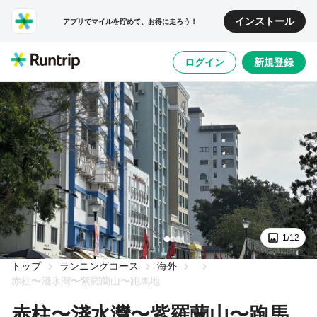
インストール
アプリでマイルを貯めて、お得に走ろう！
ログイン
新規登録
1/12
トップ
ランニングコース
海外
赤柱〜淺水灣〜紫羅蘭山〜跑馬地
赤柱〜淺水灣〜紫羅蘭山〜跑馬