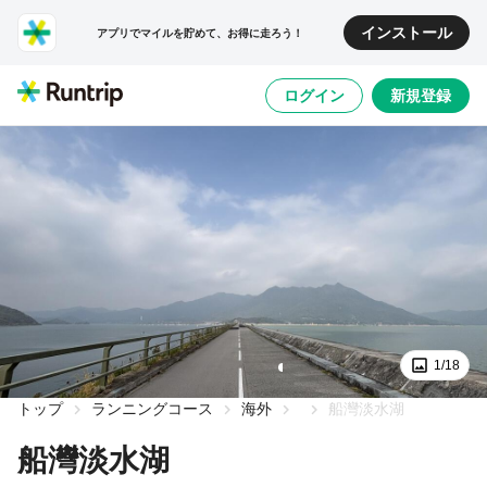
インストール
アプリでマイルを貯めて、お得に走ろう！
ログイン
新規登録
1/18
トップ
ランニングコース
海外
船灣淡水湖
船灣淡水湖