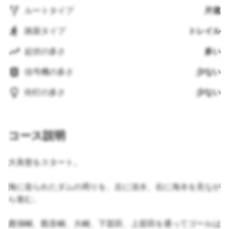
ルートタイプ
片道
路面タイプ
トレイル
起伏の多さ
多い
信号機の多さ
少ない
街灯の多さ
少ない
コース説明
大美督をスタート。
海に造られたダムの周りを、左に淡水、右に海水を見なが
ら進む。
鹿湖峒、觀音峒、大峒、下苗田、上苗田を通ってゴールは