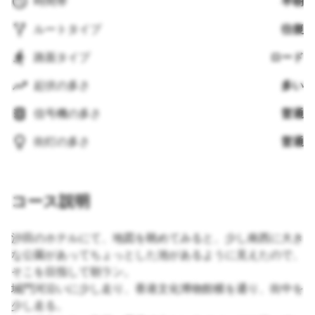
時間帯
早朝
ルートタイプ
往復
路面タイプ
ロード
起伏の多さ
多い
信号機の多さ
普通
街灯の多さ
普通
コース説明
沙田のホテルにて、地図を眺めてみると、少し南西に大き
な公園があってちょっとした池があるように見えたので、
そこを目指して朝ラン。
城門河沿いに少し走り、香港文化博物館横を通り、街中を
少し走る。