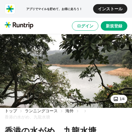
インストール
アプリでマイルを貯めて、お得に走ろう！
ログイン
新規登録
1/4
トップ
ランニングコース
海外
香港の水がめ、九龍水塘
香港の水がめ、九龍水塘