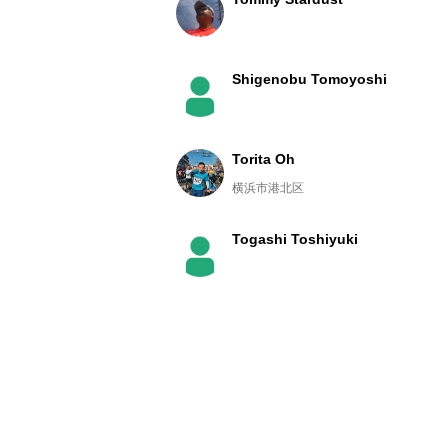
Shigenobu Tomoyoshi
Torita Oh
横浜市港北区
Togashi Toshiyuki