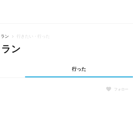
りラン
行きたい・行った
りラン
行った
フォロー