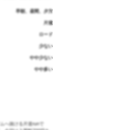
早朝、昼間、夕方
片道
ロード
少ない
やや少ない
やや多い
へ抜ける片道runで