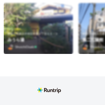
神奈川県横浜市南区中里１丁目２５－１
神奈川県横浜市磯
みうら湯
第二江陽館
ShoichiOsaki
ShoichiOs