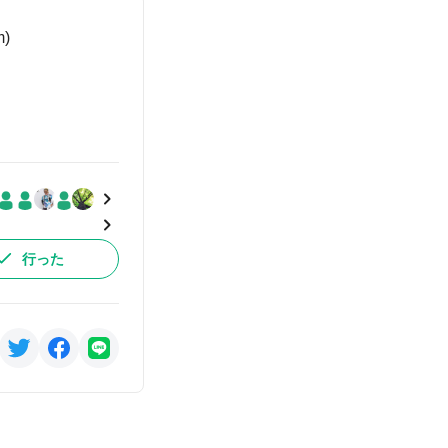
)
行った