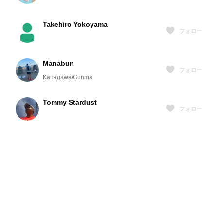
Takehiro Yokoyama
フォロー
Manabun
フォロー
Kanagawa/Gunma
Tommy Stardust
フォロー