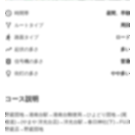
時間帯
昼間、早朝
ルートタイプ
周回
路面タイプ
ロード
起伏の多さ
多い
信号機の多さ
普通
街灯の多さ
やや多い
コース説明
野庭団地→港南台駅→港南台郵便局→ひよどり団地→(尾
根道)→(やまや 洋光台店)→洋光台駅→春日神社(下)→FUJI
野庭店→野庭団地