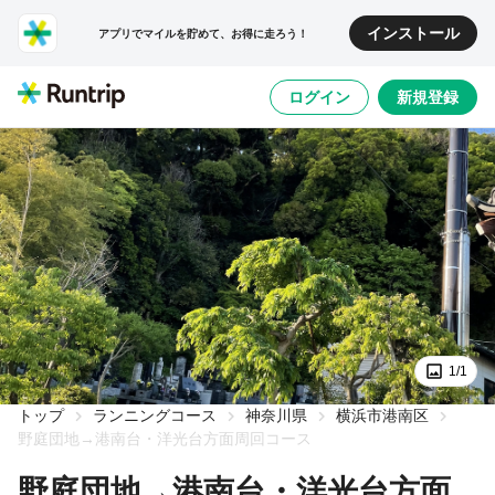
インストール
アプリでマイルを貯めて、お得に走ろう！
ログイン
新規登録
1/1
トップ
ランニングコース
神奈川県
横浜市港南区
野庭団地→港南台・洋光台方面周回コース
野庭団地→港南台・洋光台方面