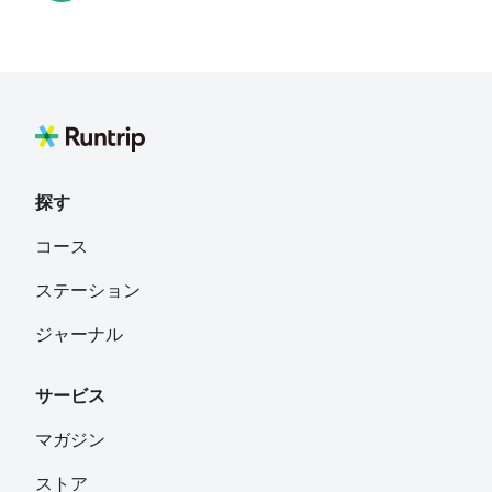
macky
フォロー
ウッチー
フォロー
探す
miyamo
フォロー
コース
横浜市青葉区
ステーション
でこちん
フォロー
ジャーナル
サービス
ひとみ
フォロー
マガジン
ストア
Sasaki Shinichiro