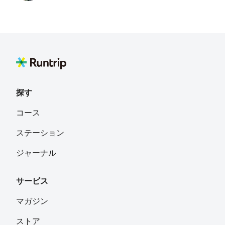
yamachin06
フォロー
神奈川県横浜市
Kenji Tomita(トミー)冨田憲二
フォロー
横浜市港北区綱島
探す
🌈mamiko
フォロー
コース
川崎市
ステーション
ジャーナル
サービス
マガジン
ストア