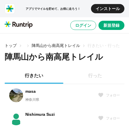
インストール
アプリでマイルを貯めて、お得に走ろう！
ログイン
新規登録
トップ
陣馬山から南高尾トレイル
行きたい・行った
陣馬山から南高尾トレイル
行きたい
行った
masa
フォロー
神奈川県
Nishimura Suzi
フォロー