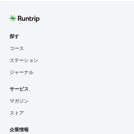
埼玉県幸手市
宮井 絢士朗
フォロー
千葉県
探す
やまだ
フォロー
コース
ステーション
小山 恵美子
フォロー
ジャーナル
サービス
Ryoko.O
フォロー
東京都
マガジン
ストア
Kikuchi Noriko
フォロー
企業情報