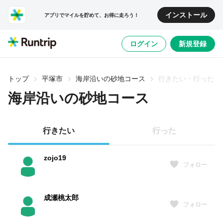
インストール
アプリでマイルを貯めて、お得に走ろう！
ログイン
新規登録
トップ
平塚市
海岸沿いの砂地コース
行きたい・行った
海岸沿いの砂地コース
行きたい
行った
zojo19
フォロー
成瀬桃太郎
フォロー