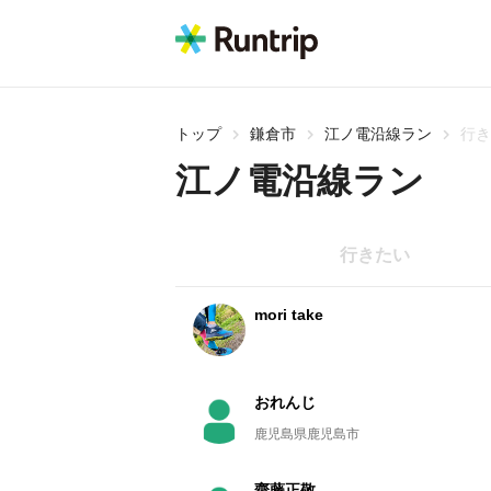
トップ
鎌倉市
江ノ電沿線ラン
行き
江ノ電沿線ラン
行きたい
mori take
おれんじ
鹿児島県鹿児島市
齋藤正敬