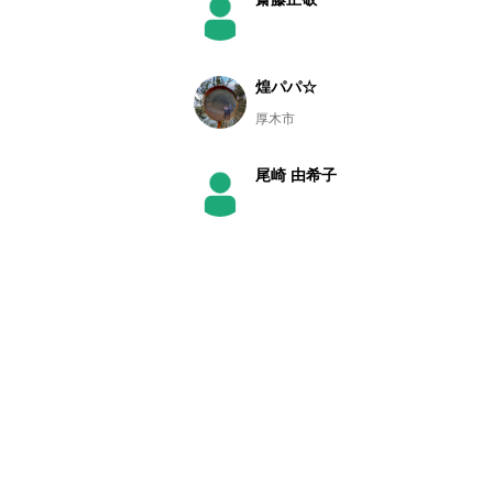
煌パパ☆
厚木市
尾崎 由希子