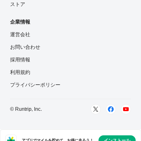
ストア
Yama
フォロー
企業情報
はましたん
運営会社
フォロー
神奈川県
お問い合わせ
hanahana93
採用情報
フォロー
横浜市
利用規約
TUNE
プライバシーポリシー
フォロー
東京都東村山市
とよまろ
© Runtrip, Inc.
フォロー
神奈川県藤沢市
マクラカバー
フォロー
インストール
アプリでマイルを貯めて、お得に走ろう！
神奈川