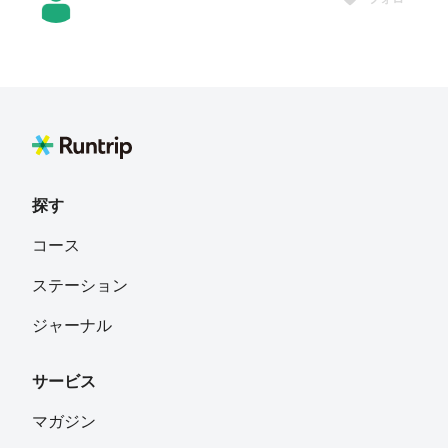
Hisanobu Sugiyama
フォロー
chimu_run
フォロー
かながわけん
探す
霧山孤舟
フォロー
コース
神奈川県大和市
ステーション
33-ryo
フォロー
ジャーナル
サービス
Bono
フォロー
神奈川県 相模原市
マガジン