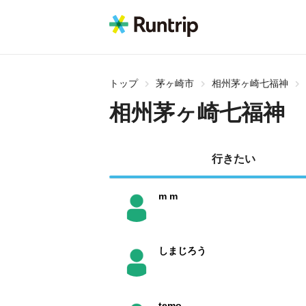
トップ
茅ヶ崎市
相州茅ヶ崎七福神
相州茅ヶ崎七福神
行きたい
m m
しまじろう
temo