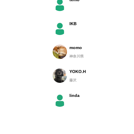
IKB
momo
神奈川県
YOKO.H
藤沢
linda
しのぶん
静岡県