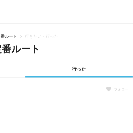
定番ルート
行きたい・行った
定番ルート
行った
フォロー