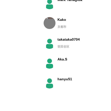
Kako
京都市
takataka0704
世田谷区
Aka.S
hanyu51
しず
京都