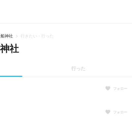
貴船神社
行きたい・行った
神社
行った
フォロー
フォロー