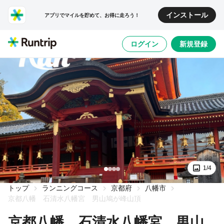
インストール
アプリでマイルを貯めて、お得に走ろう！
ログイン
新規登録
1/4
トップ
ランニングコース
京都府
八幡市
京都八幡 石清水八幡宮 男山鳩が峰山頂
京都八幡 石清水八幡宮 男山