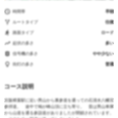
時間帯
早朝
ルートタイプ
往復
路面タイプ
ロード
起伏の多さ
多い
信号機の多さ
やや少ない
街灯の多さ
普通
コース説明
京阪樟葉駅に近い男山から裏参道を通っての石清水八幡宮
参拝道。 途中で鳩が峰山頂に立ち寄り。 昔は男山車庫
から山道を通る参詣道がありましたが閉鎖されています。