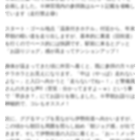
企画しました。※神宮境内の参拝路はルート記載を省略し
ています（走行禁止😅）
スタート・ゴール地点「温泉付きホテル」付近から、年末
早朝の暗い道を走り出しますが、基本的に裏道（旧街道）
を行くのでペース的には快調です。駅前に来るとグッと
「お詣りジョグ」感が高まってテンションアップ！
身体が温まってきた頃に外宮へ着くと、既に参拝の方々が
チラホラとお見えになります。「中は（やっぱ）走れない
よな～」と入口へ向かうと「走らないでね～！」と警備員
さんの大きな声!!（苦笑：分かってますよ～ｗ）という事
で「早歩き？」にてお詣りを致しました。※早朝お詣りは
神秘的で、コレもオススメ！
次に、ググるマップを見ながら伊勢街道へ向かいますが、
この頃から朝日も周囲を照らし始め「朝ジョグ感」が出て
きます。そして伊勢街道の入口に着くと... 「お～！メッチ