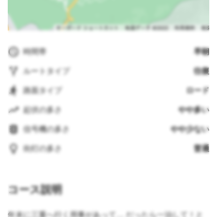
時間帯
早朝
ルートタイプ
往復
路面タイプ
ロード
起伏の多さ
やや多い
信号機の多さ
やや少ない
街灯の多さ
普通
コース説明
年末に三重へ行く用事があって… だったら一泊して！と