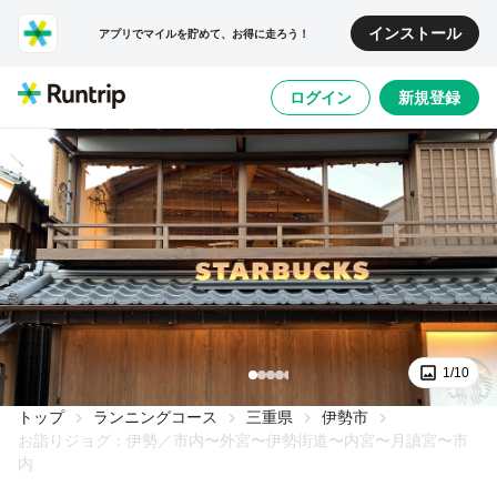
インストール
アプリでマイルを貯めて、お得に走ろう！
ログイン
新規登録
1/10
トップ
ランニングコース
三重県
伊勢市
お詣りジョグ：伊勢／市内〜外宮〜伊勢街道〜内宮〜月讀宮〜市
内