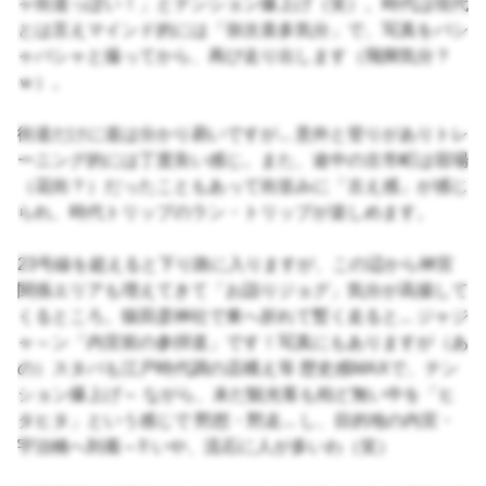
ャ街道っぽい！」とテンション爆上げ（笑）。時代は現代
とは言えマインド的には「弥次喜多気分」で、写真をバシ
ャバシャと撮ってから、再び走り出します（飛脚気分？
ｗ）。
街道だけに道は分かり易いですが... 意外と登りがありトレ
ーニング的には丁度良い感じ。また、途中の古市町は宿場
（花街？）だったこともあって街並みに「古え感」が感じ
られ、時代トリップのラン・トリップが楽しめます。
23号線を超えると下り路に入りますが、この辺から神宮
関係エリアも増えてきて「お詣りジョグ」気分が高揚して
くるところ。猿田彦神社で東へ折れて暫く走ると... ジャジ
ャ～ン「内宮前の参拝道」です！写真にもありますが（あ
の）スタバも江戸時代調の店構え等 歴史感MAXで、テン
ション爆上げ～ ながら、未だ観光客も殆ど無い中を「ヒ
タヒタ」という感じで 黙想・黙走... し、目的地の内宮・
宇治橋へ到着～!! いや、流石に人が多いわ（笑）