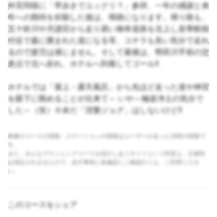
外宮同様に「早歩きでユックリ？」参拝、一年の感謝と来
年への期待を祈願した後は、帰路になります。帰り路も、
五十鈴川や月讀宮から走り易い御幸道路を北上し皇學館前
付近で森に囲まれた道になる等、コチラも良い気分で走れ
るので疲労は感じません。そして最後は、勢田川手前の交
差点で北へ折れ、ホテルへ到着してゴール!!
ホテルでは「屋上・露天風呂」から先ほど走った道や神宮
を眼下に眺めることが出来て～ いや～極楽浄土の気分で
した～（笑）※未だ「涅槃ジョグ」はしないけど!!
画像やコースの情報・ステーションの情報はユーザーが走った当時の情報で
す。
また、みんなでランニングコースを紹介しあうサイトという性質上、正確性
は保証されませんので、必ず事前に各施設にご確認のうえ、ご利用くださ
い。
このコースをシェア