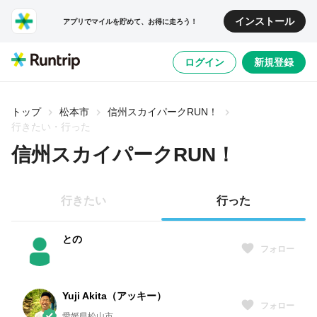
インストール
アプリでマイルを貯めて、お得に走ろう！
ログイン
新規登録
トップ
松本市
信州スカイパークRUN！
行きたい・行った
信州スカイパークRUN！
行きたい
行った
との
フォロー
Yuji Akita（アッキー）
フォロー
愛媛県松山市