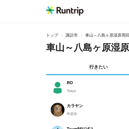
トップ
諏訪市
車山～八島ヶ原湿原周
車山～八島ヶ原湿
行きたい
RO
Tokyo
カラヤン
甲府市
Tsum56(つむ)