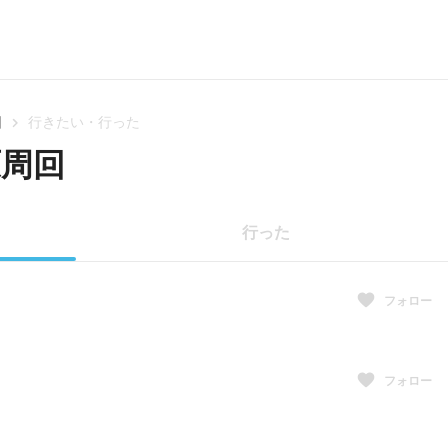
回
行きたい・行った
原周回
行った
フォロー
フォロー