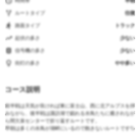
時間帯
早朝
ルートタイプ
往復
路面タイプ
トラック
起伏の多さ
少ない
信号機の多さ
少ない
街灯の多さ
やや多い
コース説明
前半戦は天気が良ければ東に富士山、西に北アルプスを拝
みながら、後半戦は諏訪湖で戯れる水鳥たちに癒されなが
ら間欠泉センターで折り返すルートです。
早朝は多くの水鳥が湖畔にいるので飽きないルートです🦆