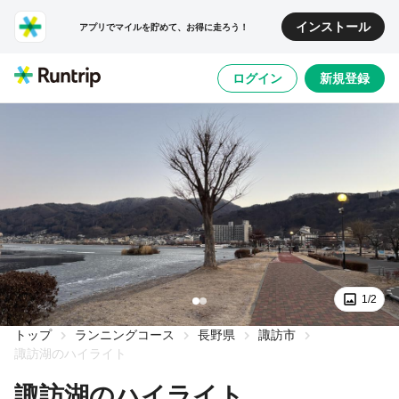
インストール
アプリでマイルを貯めて、お得に走ろう！
ログイン
新規登録
1/2
トップ
ランニングコース
長野県
諏訪市
諏訪湖のハイライト
諏訪湖のハイライト