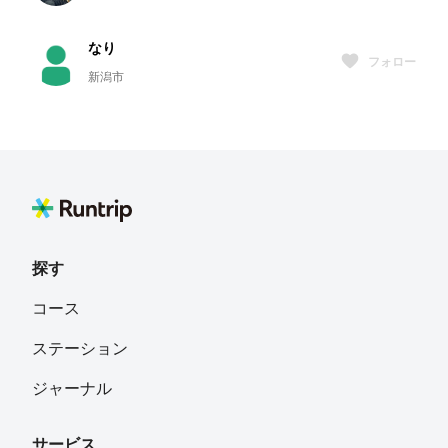
なり
フォロー
新潟市
やっこちゃん
フォロー
大阪府
mochi
フォロー
長野県
探す
ｊａｓｍｉｎ
フォロー
コース
ステーション
hibarigogo
フォロー
ジャーナル
名古屋
サービス