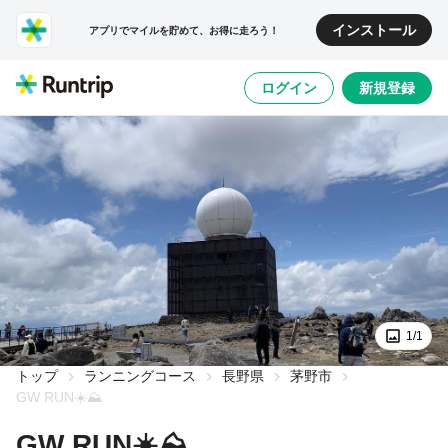
インストール
アプリでマイルを貯めて、お得に走ろう！
ログイン
新規登録
1/1
トップ
ランニングコース
長野県
茅野市
GW RUN☀️⛰️
GW RUN☀️⛰️