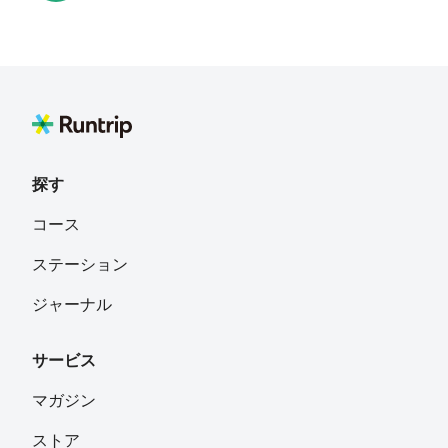
Akina Suzawa
フォロー
mikic
フォロー
愛知
探す
Nao Yamasita
フォロー
コース
ステーション
富士山
フォロー
ジャーナル
サービス
sgkz1080
フォロー
マガジン
ストア
Tanabe Akira