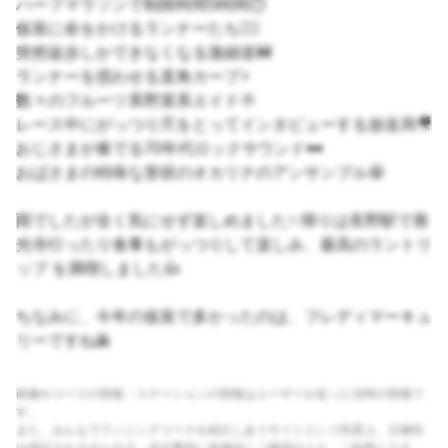
ハーフマラソンで制限時間5時間⏱
仮装に命をかけるランナーたち👯‍♀️
突然徒歩しかできなくなる激細道🚧
ランナーを惑わせる直角カーブ⚡️
数々のフルーツ系野菜系エイド🍅
レース中にがっつり尺をとってインタビューする放送局🎥
おじさまが奏でる70年代ロックサウンド🕶
おばさまの特殊な形状のオカリナのアンサンブル🤩
雨でしたが全く気にせず楽しめました✨帰りは長野駅で善
光寺行ったり食事もがっつりして楽しみ、最高のラントリ
ップ を満喫しました👍
ちなみに、今年の仮装で多かったのは、フレディマーキュ
リーですね🎤
画像やコースの情報・ステーションの情報はユーザーが走った当時の情報で
す。
また、みんなでランニングコースを紹介しあうサイトという性質上、正確性