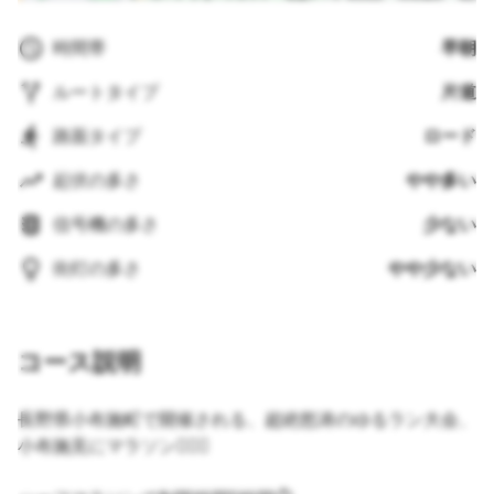
時間帯
早朝
ルートタイプ
片道
路面タイプ
ロード
起伏の多さ
やや多い
信号機の多さ
少ない
街灯の多さ
やや少ない
コース説明
長野県小布施町で開催される、超絶怒涛のゆるラン大会、
小布施見にマラソン🏃🏽‍♂️