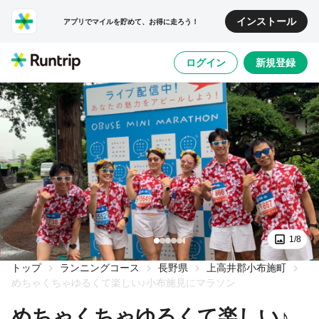
インストール
アプリでマイルを貯めて、お得に走ろう！
ログイン
新規登録
1/8
トップ
ランニングコース
長野県
上高井郡小布施町
めちゃくちゃゆるくて楽しい♪小布施見にマラソン
めちゃくちゃゆるくて楽しい♪