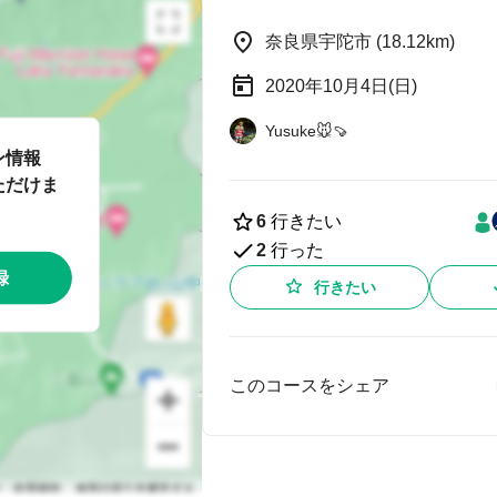
奈良県宇陀市 (18.12km)
2020年10月4日(日)
Yusuke🐭🍠
ン情報
ただけま
6
行きたい
2
行った
録
行きたい
このコースをシェア