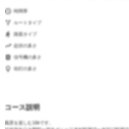
時間帯
ルートタイプ
路面タイプ
起伏の多さ
信号機の多さ
街灯の多さ
コース説明
風景を楽しむ18kです。