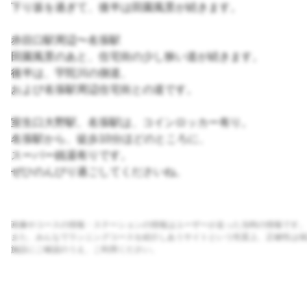
下り坂を過ぎて、後半は田園風景が続きます。
赤目口駅周辺〜名張駅
田園風景のあと、住宅街の少し狭い道が続きます。
後半は、宇陀川の側道、
および名張駅周辺住宅街との道です。
室生口大野駅、名張駅は、コインロッカー有り。
名張駅から、徒歩10分ほどのところに、
スーパー銭湯有りです。
ぜひのんびり過ごしてくださいね。
画像やコースの情報・ステーションの情報はユーザーが走った当時の情報です。
また、みんなでランニングコースを紹介しあうサイトという性質上、正確性は保
施設にご確認のうえ、ご利用ください。