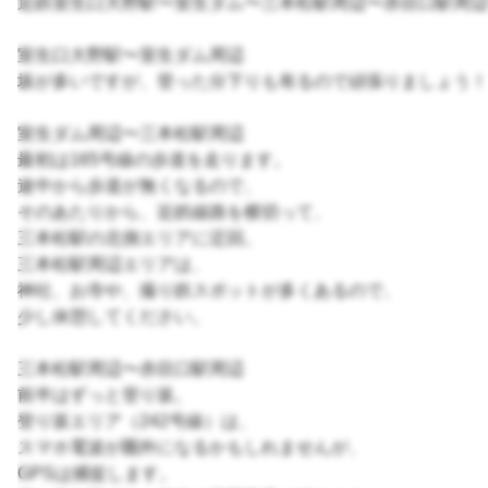
近鉄室生口大野駅〜室生ダム〜三本松駅周辺〜赤目口駅周辺
室生口大野駅〜室生ダム周辺
坂が多いですが、登った分下りも有るので頑張りましょう！
室生ダム周辺〜三本松駅周辺
最初は165号線の歩道を走ります。
途中から歩道が無くなるので、
そのあたりから、近鉄線路を横切って、
三本松駅の北側エリアに迂回。
三本松駅周辺エリアは、
神社、お寺や、撮り鉄スポットが多くあるので、
少し休憩してください。
三本松駅周辺〜赤目口駅周辺
前半はずっと登り坂。
登り坂エリア（242号線）は、
スマホ電波が圏外になるかもしれませんが、
GPSは捕捉します。