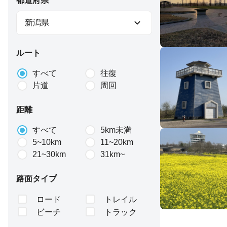
都道府県
新潟県
ルート
すべて
往復
片道
周回
距離
すべて
5km未満
5~10km
11~20km
21~30km
31km~
路面タイプ
ロード
トレイル
ビーチ
トラック