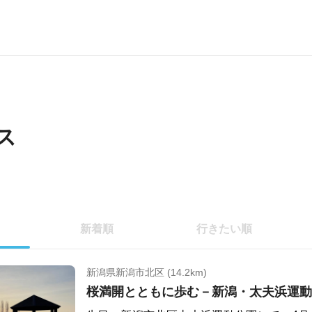
ス
新着順
行きたい順
新潟県新潟市北区 (14.2km)
桜満開とともに歩む－新潟・太夫浜運動公