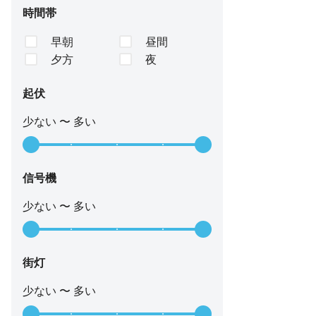
時間帯
早朝
昼間
夕方
夜
起伏
少ない 〜 多い
信号機
少ない 〜 多い
街灯
少ない 〜 多い