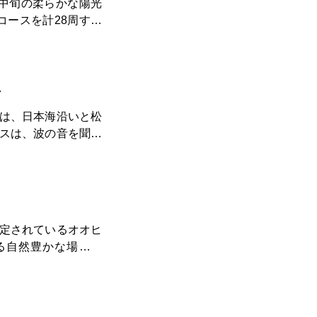
中旬の柔らかな陽光
回コースを計28周する
れと桜の花びらが漂
は多目
ボール専用のハーフ
いの場として利用さ
ン
は、日本海沿いと松
豊かにしてくれるの
スは、波の音を聞き
う思いが強まりまし
楽しむことができま
ランナーにとってリ
石油資源開発の事業
槽所があるため、産業
す。 この10キロメ
定されているオオヒ
を楽しむ人々にとっ
る自然豊かな場所で
心地よいランニング
畔に広がる多様な水
ませてくれます。春
ぱいになり、訪れる
周回コースは車の通