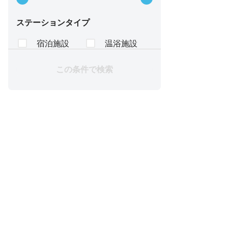
ステーションタイプ
宿泊施設
温浴施設
駐車場
ロッカー
ランニングステーション
この条件で検索
その他
ステーション機能
トイレ
更衣室
シャワー
ロッカー
駐車場