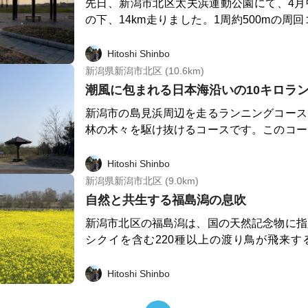
先日、新潟市北区太夫浜運動公園にて、4月
の下、14km走りました。1周約500mの周
中、満開の桜がやさしく公園を彩り、春の訪
う瞬間を体感できる、特別な時間となりました。 公園内に
Hitoshi Shinbo
的広場やお子様向けの複合遊具、バスケット
新潟県新潟市北区 (10.6km)
コート、健康遊具なども整備され、市民の憩
潮風に包まれる日本海沿いの10キロラ
れる様子も印象的でした。 さらに、静かな環境と穏やかな景色
新潟市の島見浜周辺を走るランニングコース
が、走るたびに自分の内面と向き合う時間を
林の木々を駆け抜けるコースです。このコー
を実感し、次回のランにも早く訪れたいとい
ながら走ることができ、松林や海の景色も
た。
す。日本海沿いに広がる美しい自然環境は、
Hitoshi Shinbo
フレッシュできる場所です。また、日本海洋
新潟県新潟市北区 (9.0km)
所や東西オイルターミナル（株） 東新潟油
自然と共生する福島潟の息吹
と自然が共存していることも特筆すべき点で
新潟市北区の福島潟は、国の天然記念物に指
ートルのランニングコースは、健康的な運動
シクイを含む220種以上の渡り鳥が飛来す
て理想的な場所です。日本海の風景を背に、
す。私が走った距離は9キロメートルで、湖
を楽しむことができます。
生植物や湿性植物の緑がランナーの目を楽し
Hitoshi Shinbo
には、湖周辺の菜の花畑が黄色い花でいっ
人々を暖かく迎え入れてくれます。ただし、