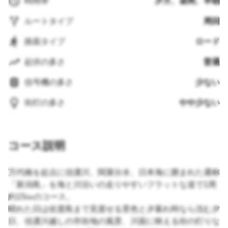
時間帯
夕方、昼間、早朝
ルートタイプ
周回
路面タイプ
ロード
起伏の多さ
普通
信号機の多さ
少ない
街灯の多さ
やや少ない
コース説明
万代橋を起点に信濃川、関屋分水、日本海に囲まれた通称
「新潟島」を海と川沿いの走りやすいフラットな道で1周
約15㎞のコース。
晴れた日は佐渡島まで見渡せる景色と夕暮れ時なら沈む夕
日、信濃川越しの市街地の風景、川面に映える街の灯りな