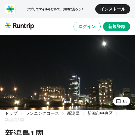
インストール
アプリでマイルを貯めて、お得に走ろう！
ログイン
新規登録
1/3
トップ
ランニングコース
新潟県
新潟市中央区
新潟島1周
新潟島1周