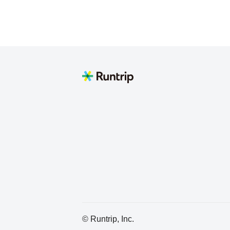
ＫＡ２
Okazaki
マミゴン
東京下町
sakiko♡
山口→横浜→福岡
Koshizuka Takehiro
きんさん
SI
© Runtrip, Inc.