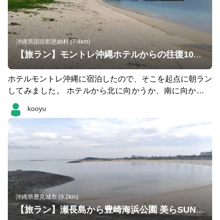
沖縄県国頭郡恩納村 (7.4km)
【旅ラン】モントレ沖縄ホテルからの往復10キロコース
ホテルモントレ沖縄に宿泊したので、そこを起点に朝ラン
してみました。 ホテルから北に向かうか、南に向かうか
悩みましたが、AIに相談したところ南は起伏が激しいし、
kooyu
海沿いなら北向きだよとアドバイスを受けて北向きに。
ただ、実際は北向きも相当アップダウンが激しい上に海は
ほぼ一切見えず、途中にトイレも一箇所もなく、なかなか
厳しいコースです笑 南向きなら少し先にある道の駅にト
イレもありますし、そのあたりは海沿いなので南向きの方
が良かったかなと思っています。
沖縄県豊見城市 (9.2km)
【旅ラン】瀬長島から豊崎海浜公園 美らSUNビーチまで往復