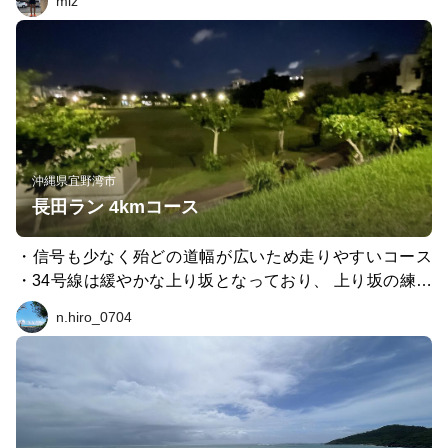
miz
出。良い探検になった。恩納村は西側海岸線に面している
ので本当はサンセットランをしたかったが旅程にマッチせ
ず断念。夕日写真（3枚目）はホテルの部屋からのもの。
いつかリベンジしたい。
沖縄県宜野湾市
長田ラン 4kmコース
・信号も少なく殆どの道幅が広いため走りやすいコース
・34号線は緩やかな上り坂となっており、 上り坂の練習
としても良い ・近くには"いこいの市民パーク"もあり1k
n.hiro_0704
m,0.7kmコースもあるため気分転換にコースを変更するの
も良い