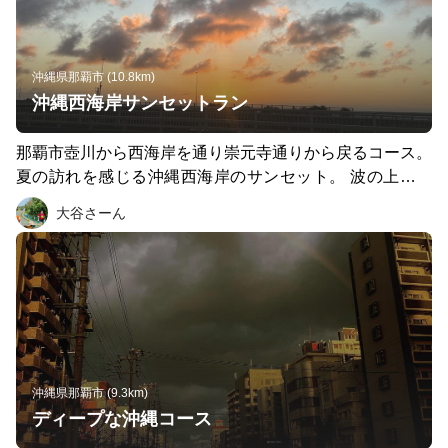
沖縄県那覇市 (10.8km)
沖縄西海岸サンセットラン
那覇市壺川から西海岸を通り崇元寺通りから戻るコース。
夏の訪れを感じる沖縄西海岸のサンセット。 波の上ビー
チ上の橋からのサンセットがとても美しい🌉 その先の心
大谷さーん
臓破りの坂は、梨泰院クラスの逆襲撃の時にかかるBGM
を聴きながら駆け抜けると、なんだか年収1億円明日から
稼げそうな自信に満ち溢れる事のできる坂である。 しか
し、1日経てばまた現実に戻される。
沖縄県那覇市 (9.3km)
ディープな沖縄コース