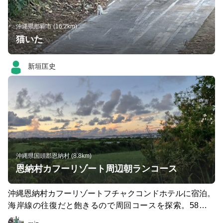
沖縄県那覇市 (16.2km)
猫いた
新垣匡史
沖縄県国頭郡恩納村 (8.8km)
恩納村カフーリゾート周辺朝ランコース
沖縄恩納村カフーリゾートフチャクコンドホテルに宿泊。
海岸線の往復だと飽きるので周回コースを探索。58号の
強烈な上り坂の先に見える東側うるま市方面からの日の