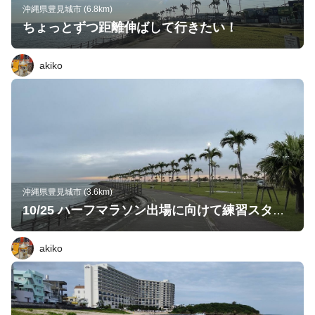
沖縄県豊見城市 (6.8km)
ちょっとずつ距離伸ばして行きたい！
akiko
沖縄県豊見城市 (3.6km)
10/25 ハーフマラソン出場に向けて練習スタート🏃‍♀️
akiko