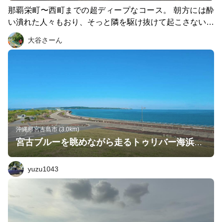
那覇栄町〜西町までの超ディープなコース。 朝方には酔
い潰れた人々もおり、そっと隣を駆け抜けて起こさないよ
うな配慮をすることで、人間として成長できる。
大谷さーん
沖縄県宮古島市 (3.0km)
宮古ブルーを眺めながら走るトゥリバー海浜地区周回コース
yuzu1043