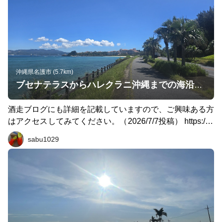
沖縄県名護市 (5.7km)
ブセナテラスからハレクラニ沖縄までの海沿いの往復ジョギング
酒走ブログにも詳細を記載していますので、ご興味ある方
はアクセスしてみてください。（2026/7/7投稿） https://re
erac.net/blog/?p=21366 ━━━━━ 宿泊先のザ・ブセナテ
sabu1029
ラスをスタートし、 国道58号の海沿いの歩道を南下し
て、ハレクラニ沖縄に到着。 ハレクラニ沖縄を散策し
て、そのまま国道58号を北上してザ・ブセナテラスに戻
る約5kmのコース。 恩納や名護の海沿いのいろいろなリ
ゾートホテルを見たり散策するのも楽しいので、オススメ
です。 ━━━━━