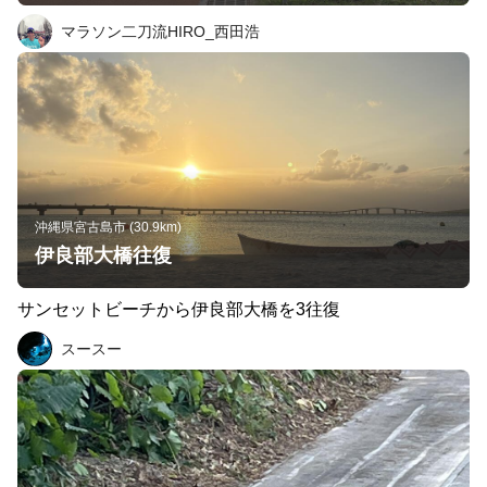
マラソン二刀流HIRO_西田浩
沖縄県宮古島市 (30.9km)
伊良部大橋往復
サンセットビーチから伊良部大橋を3往復
スースー