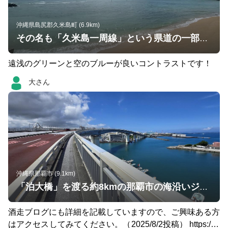
沖縄県島尻郡久米島町 (6.9km)
その名も「久米島一周線」という県道の一部。テンション上がる浜辺です👍
遠浅のグリーンと空のブルーが良いコントラストです！
大さん
沖縄県那覇市 (9.1km)
「泊大橋」を渡る約8kmの那覇市の海沿いジョギング
酒走ブログにも詳細を記載していますので、ご興味ある方
はアクセスしてみてください。（2025/8/2投稿） https://re