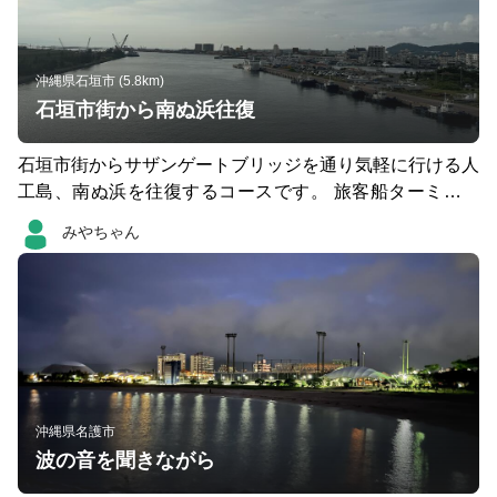
沖縄県石垣市 (5.8km)
石垣市街から南ぬ浜往復
石垣市街からサザンゲートブリッジを通り気軽に行ける人
工島、南ぬ浜を往復するコースです。 旅客船ターミナル
まで歩道が完備されていますので安全に走ることができま
みやちゃん
す。街灯はないので日没までに帰ることをおすすめしま
す。 緑地公園では人に慣れた猫ちゃんたちが出迎えて癒
してくれます。 サザンゲートブリッジ以外はほとんど起
伏はありません。ロッカーやシャワーはないので宿泊する
ホテルからの発着がおすすめです。
沖縄県名護市
波の音を聞きながら