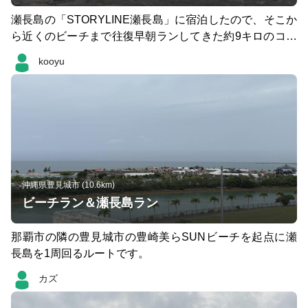
瀬長島の「STORYLINE瀬長島」に宿泊したので、そこか
ら近くのビーチまで往復早朝ランしてきた約9キロのコー
スです。 コースは終始海沿いを走るコースでとても気持
kooyu
ちが良く、上空を那覇空港の離発着飛行機がどんどん通過
していきますので、かなり楽しく走れるコースだと思いま
す。 瀬長島からビーチまでの大きな橋は歩行者専用が分
けられているので危険性もありません。ビーチもランニン
グに適した歩道が整備されているのでとても快適です。
正直、出張や旅行の際にあちらこちらをついでに旅ランし
ていますが、ここまで楽しく走れるコースはなかなかない
かもくらいで、このコースを走るためだけにまた沖縄に行
沖縄県豊見城市 (10.6km)
ってもいいくらいに思っています。
ビーチラン＆瀬長島ラン
那覇市の隣の豊見城市の豊崎美らSUNビーチを起点に瀬
長島を1周回るルートです。
カズ