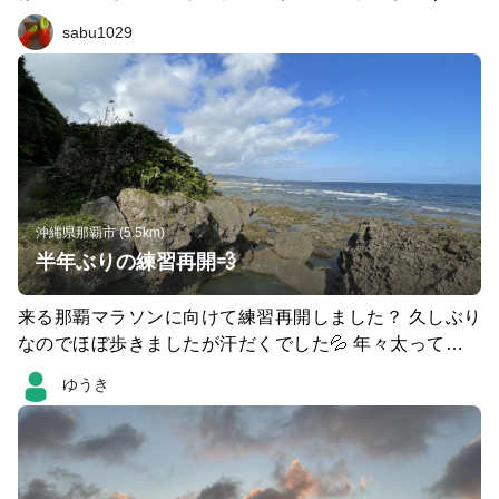
erac.net/blog/?p=14839 ━━━━━ 宿泊先の那覇市内のホ
sabu1029
テルをスタートし、 「とまりん」～「泊大橋」～「波の
上ビーチ」～「国場川」～「奥武山公園」 を周ってホテ
ルに戻る約9kmの周回コース。 午前中とはいえ日差しが
強くてサスガに暑かったけど、「泊大橋」はなかなかの景
色で気分も良かったので、オススメです。 ━━━━━
沖縄県那覇市 (5.5km)
半年ぶりの練習再開💨
来る那覇マラソンに向けて練習再開しました？ 久しぶり
なのでほぼ歩きましたが汗だくでした💦 年々太ってきて
るので食生活も気をつけながら練習頑張ります🏃‍♂️‍➡️
ゆうき