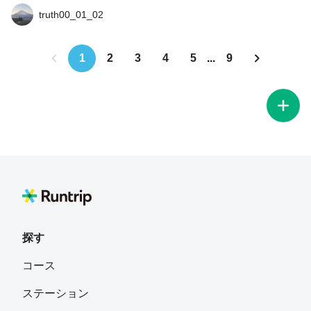
truth00_01_02
1
2
3
4
5
...
9
探す
コース
ステーション