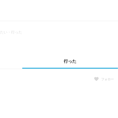
たい・行った
行った
フォロー