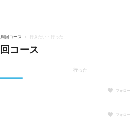
社周回コース
行きたい・行った
周回コース
行った
フォロー
フォロー