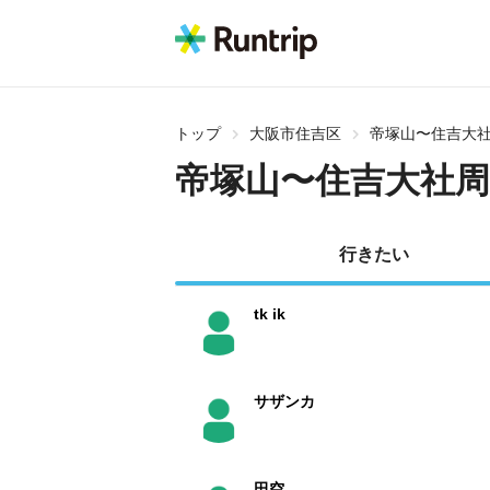
トップ
大阪市住吉区
帝塚山〜住吉大
帝塚山〜住吉大社
行きたい
tk ik
サザンカ
田空