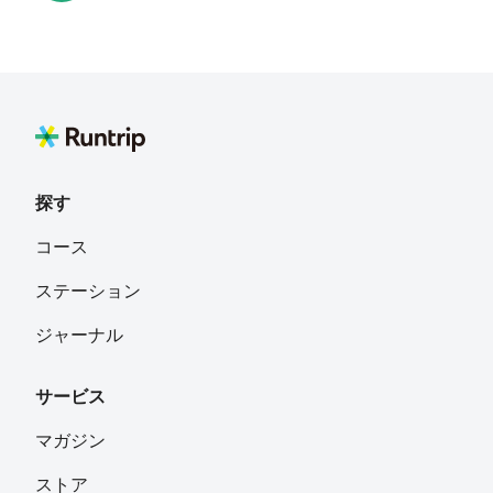
babysteps0114
フォロー
Ashiya city
ひいろ@スーツのエロリーマン♡♡
フォロー
関西
探す
コース
ステーション
ジャーナル
サービス
マガジン
ストア